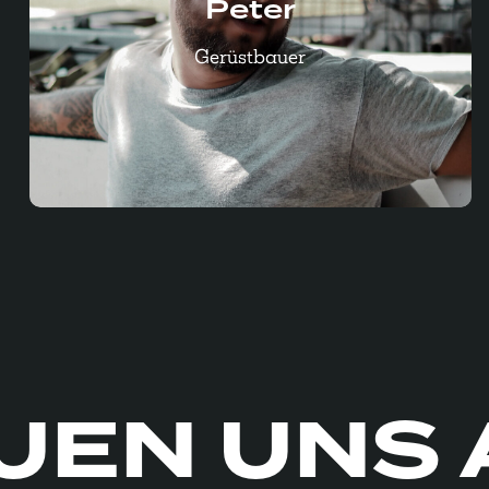
Peter
“Das Beste ist der familiäre Umgang
Peter
Gerüstbauer
UEN UNS 