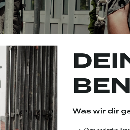
DEI
BEN
Was wir dir g
Gute und faire Bez