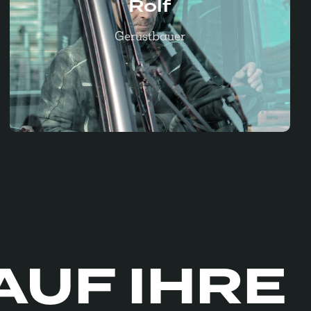
„Mir gefällt, dass es familiär ist und ein gutes
Rolf
Klima herrscht. Jonas und Anne
Gerüstbauer
unternehmen mit uns Aktivitäten und sind
auch privat für einen da.
Wir sind einfach ein gutes Team!“
AUF IHRE