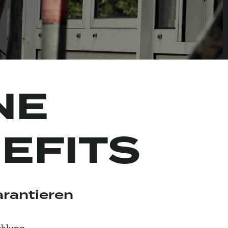
NE
EFITS
arantieren
ahlung